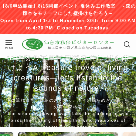
【8/6申込開始】8/16開催イベント 夏休み工作教室 ～森の
標本をモチーフにした壁掛けを作ろう～
Open from April 1st to November 30th, from 9:00 AM
to 4:30 PM. Closed on Tuesdays.
MENU
森や山々から舞い降りるしぜんの
森や山々から舞い降りるしぜんの
生き物の宝庫、自然の音に耳を傾
森と山との一体感を味わおう
けよう
Let's immerse ourselves in the
恵み
恵み
The blessings of nature
The blessings of nature
A treasure trove of living
descending from the forests and
descending from the forests and
harmony of the forest and the
creatures—let's listen to the
仙台市秋保ビジターセンター
仙台市秋保ビジターセンター
sounds of nature.
mountains.
mountains.
mountains.
SENDAI AKIU VISITOR
SENDAI AKIU VISITOR
CENTER
CENTER
滝の流れる音、野鳥のさえずり、木々の揺らめき、風、虫
滝の流れる音、野鳥のさえずり、木々の揺らめき、風、虫
滝の流れる音、野鳥のさえずり、木々の揺らめき、風、虫
滝の流れる音、野鳥のさえずり、木々の揺らめき、風、虫
の声、森林浴
の声、森林浴
の声、森林浴
の声、森林浴
The sound of flowing waterfalls,the chirping of wild
The sound of flowing waterfalls,the chirping of wild
The sound of flowing waterfalls,the chirping of wild
The sound of flowing waterfalls,the chirping of wild
birds,the rustling of trees,the wind,the voices of
birds,the rustling of trees,the wind,the voices of
birds,the rustling of trees,the wind,the voices of
birds,the rustling of trees,the wind,the voices of
insects,Forest bathing
insects,Forest bathing
insects,Forest bathing
insects,Forest bathing