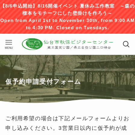
【8/6申込開始】8/16開催イベント 夏休み工作教室 ～森の
標本をモチーフにした壁掛けを作ろう～
Open from April 1st to November 30th, from 9:00 AM
to 4:30 PM. Closed on Tuesdays.
MENU
仮予約申請受付フォーム
ご利用希望の場合は下記メールフォームよりお
申し込みください。3営業日以内に仮予約が成