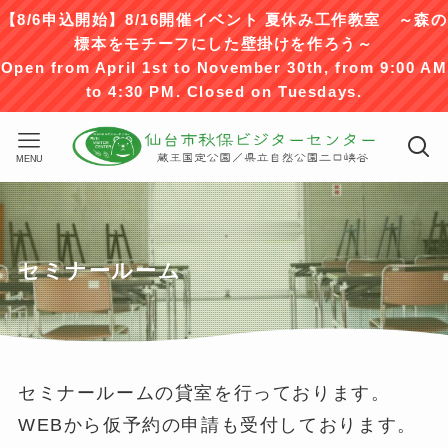
【8/6申込開始】8/16開催イベント 夏休み工作教室 ～森の
標本をモチーフにした壁掛けを作ろう～
Open from April 1st to November 30th, from 9:00 AM
to 4:30 PM. Closed on Tuesdays.
MENU
セミナールーム
セミナールームの貸室を行っております。
WEBから仮予約の申請も受付しております。