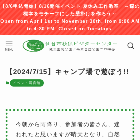
【8/6申込開始】8/16開催イベント 夏休み工作教室 ～森の
標本をモチーフにした壁掛けを作ろう～
Open from April 1st to November 30th, from 9:00 AM
to 4:30 PM. Closed on Tuesdays.
MENU
【2024/7/15】キャンプ場で遊ぼう!!
イベント写真館
今朝から雨降り、参加者の皆さん、迷
われたと思いますが晴天となり、自然