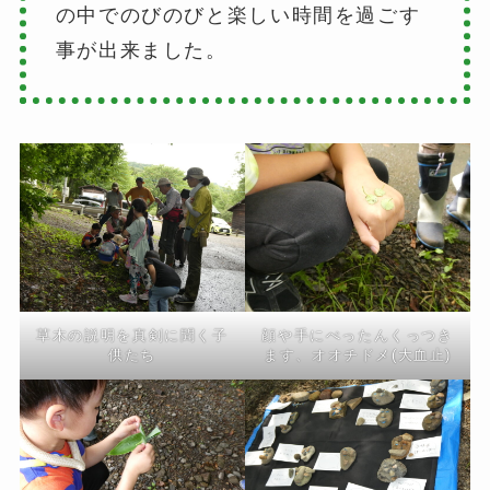
の中でのびのびと楽しい時間を過ごす
事が出来ました。
草木の説明を真剣に聞く子
顔や手にぺったんくっつき
供たち
ます、オオチドメ(大血止)