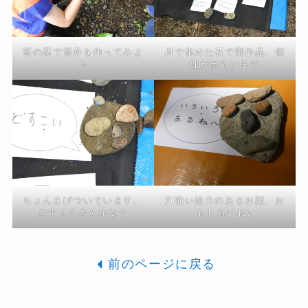
笹の葉で笹舟を作ってみよ
川で集めた石で製作品、個
う
性が出ています
ちょんまげついています、
力強い迫力のあるお顔、お
おすもうさんかな？
もしろいね♪
前のページに戻る