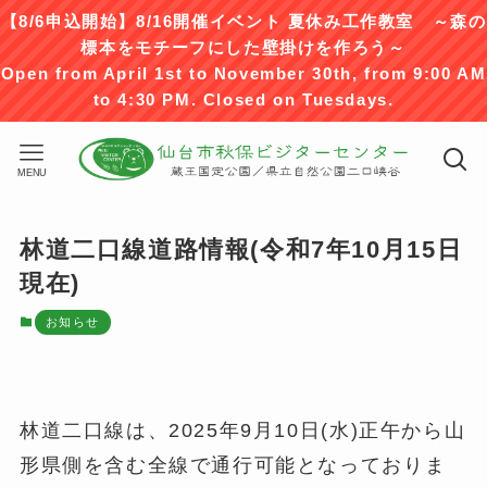
【8/6申込開始】8/16開催イベント 夏休み工作教室 ～森の
標本をモチーフにした壁掛けを作ろう～
Open from April 1st to November 30th, from 9:00 AM
to 4:30 PM. Closed on Tuesdays.
MENU
林道二口線道路情報(令和7年10月15日
現在)
お知らせ
林道二口線は、2025年9月10日(水)正午から山
形県側を含む全線で通行可能となっておりま