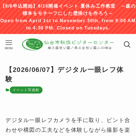
【8/6申込開始】8/16開催イベント 夏休み工作教室 ～森の
標本をモチーフにした壁掛けを作ろう～
Open from April 1st to November 30th, from 9:00 AM
to 4:30 PM. Closed on Tuesdays.
MENU
【2026/06/07】デジタル一眼レフ体
験
イベント写真館
デジタル一眼レフカメラを手に取り、ピント合
わせや構図の工夫などを体験しながら撮影を楽