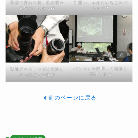
季節の変わり目、楓の実を
可愛い、もみじいちごをパ
みのがしません📸
シャリ❣
パソコンを使用して画像を
望遠ズームレンズに交換し
整理します
さらに遠くを撮影
前のページに戻る