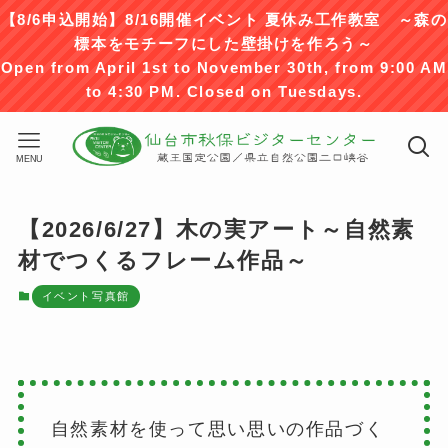
【8/6申込開始】8/16開催イベント 夏休み工作教室 ～森の
標本をモチーフにした壁掛けを作ろう～
Open from April 1st to November 30th, from 9:00 AM
to 4:30 PM. Closed on Tuesdays.
MENU
【2026/6/27】木の実アート～自然素
材でつくるフレーム作品～
イベント写真館
自然素材を使って思い思いの作品づく