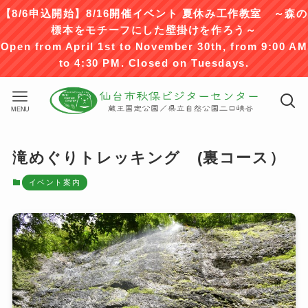
【8/6申込開始】8/16開催イベント 夏休み工作教室 ～森の
標本をモチーフにした壁掛けを作ろう～
Open from April 1st to November 30th, from 9:00 AM
to 4:30 PM. Closed on Tuesdays.
MENU
滝めぐりトレッキング (裏コース）
イベント案内