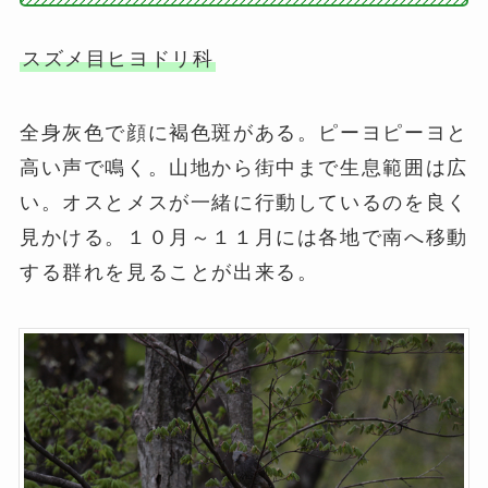
スズメ目ヒヨドリ科
全身灰色で顔に褐色斑がある。ピーヨピーヨと
高い声で鳴く。山地から街中まで生息範囲は広
い。オスとメスが一緒に行動しているのを良く
見かける。１０月～１１月には各地で南へ移動
する群れを見ることが出来る。