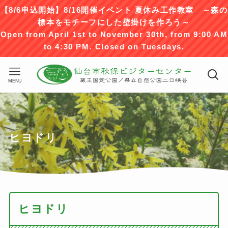
【8/6申込開始】8/16開催イベント 夏休み工作教室 ～森の
標本をモチーフにした壁掛けを作ろう～
Open from April 1st to November 30th, from 9:00 AM
to 4:30 PM. Closed on Tuesdays.
MENU
ヒヨドリ
ヒヨドリ